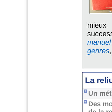
mieux 
success
manuel
genres
La reli
Un méti
Des mot
de la r