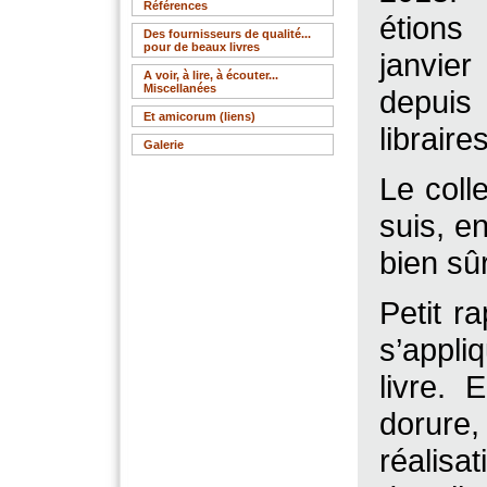
Références
étion
Des fournisseurs de qualité...
pour de beaux livres
janvier
A voir, à lire, à écouter...
Miscellanées
depuis
Et amicorum (liens)
libraires
Galerie
Le coll
suis, e
bien sûr
Petit r
s’appli
livre. 
dorure
réalisa