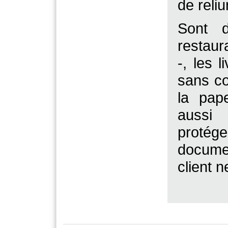
de reliu
Sont d
restaur
-, les 
sans co
la pap
aussi 
protége
documen
client n