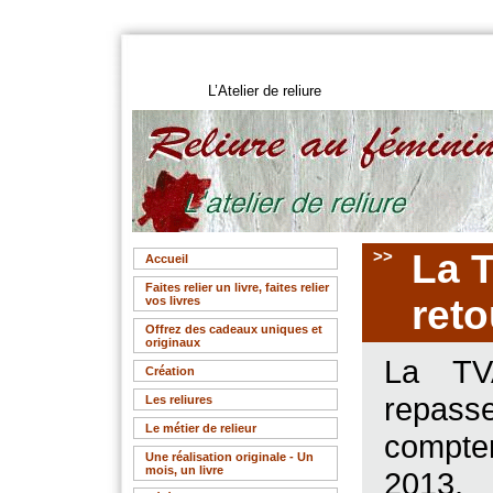
L’Atelier de reliure
>>
La T
Accueil
Faites relier un livre, faites relier
reto
vos livres
Offrez des cadeaux uniques et
originaux
La TV
Création
repas
Les reliures
Le métier de relieur
compte
Une réalisation originale - Un
mois, un livre
2013. 