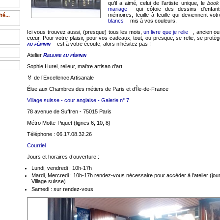
qu’il a aimé, celui de l’artiste unique, le
book
mariage
qui côtoie des dessins d’enfan
mémoires, feuille à feuille qui deviennent vo
é...
blancs
mis à vos couleurs.
Ici vous trouvez aussi, (presque) tous les mois,
un livre que je relie
, ancien o
cœur. Pour votre plaisir, pour vos cadeaux, tout, ou presque, se relie, se protège,
au féminin
est à votre écoute, alors n’hésitez pas !
Atelier
Reliure au féminin
Sophie Hurel, relieur, maître artisan d’art
🏅 de l’Excellence Artisanale
Élue aux Chambres des métiers de Paris et d’Île-de-France
Village suisse - cour anglaise - Galerie n° 7
78 avenue de Suffren - 75015 Paris
Métro Motte-Piquet (lignes 6, 10, 8)
Téléphone : 06.17.08.32.26
Courriel
Jours et horaires d’ouverture :
Lundi, vendredi : 10h-17h
Mardi, Mercredi : 10h-17h rendez-vous nécessaire pour accéder à l’atelier (jou
Village suisse)
Samedi : sur rendez-vous