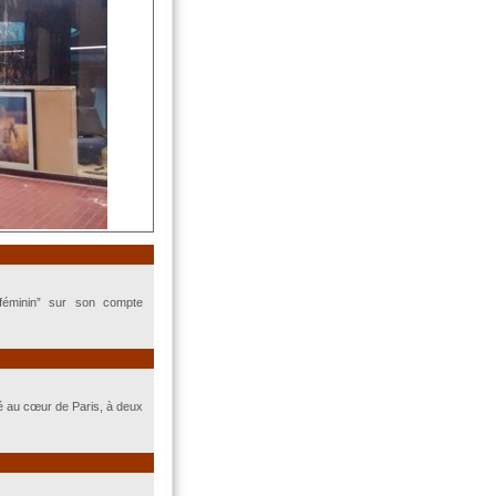
u féminin” sur son compte
tué au cœur de Paris, à deux