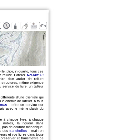
e, plioir, in quarto, tous ces
reliure. L’atelier
Reliure au
re d’un atelier de reliure
es structures, même exigence
service du livre, un tailleur
ifférente d’une clientèle qui
 le chemin de l’atelier. À tous
minin
offre un service sur
ais avec le même plaisir du
té à chaque livre, à chaque
es nobles, la rigueur dans
Ici, pas de couture mécanique,
is des
tranchefiles
main en
reurs et vos livres dans toute
de préserver et transmettre ce