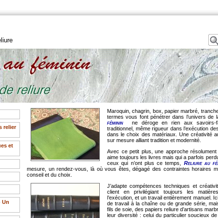
eliure
Maroquin, chagrin, box, papier marbré, tranchefil
termes vous font pénétrer dans l’univers de la 
féminin
ne déroge en rien aux savoirs-fai
s relier
traditionnel, même rigueur dans l’exécution d
dans le choix des matériaux. Une créativité au 
sur mesure alliant tradition et modernité.
es et
Avec ce petit plus, une approche résolument d
aime toujours les livres mais qui a parfois perdu
ceux qui n’ont plus ce temps,
Reliure au fé
mesure, un rendez-vous, là où vous êtes, dégagé des contraintes horaires m
conseil et du choix.
J’adapte compétences techniques et créativi
client en privilégiant toujours les matièr
l’exécution, et un travail entièrement manuel. 
- Un
de travail à la chaîne ou de grande série, ma
fils de soie, des papiers reliure d’artisans marb
leur diversité : celui du particulier soucieux 