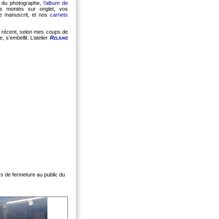
du photographe,
l’album de
ts montés sur onglet, vos
tre manuscrit, et nos
carnets
u récent, selon mes coups de
 s’embellit. L’atelier
Reliure
rs de fermeture au public du