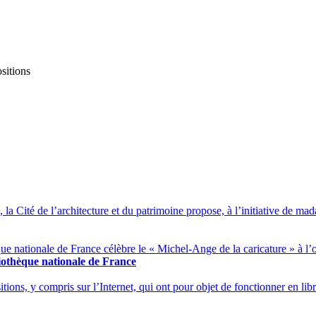
sitions
la Cité de l’architecture et du patrimoine propose, à l’initiative de ma
ue nationale de France célèbre le « Michel-Ange de la caricature » à l’o
bliothèque nationale de France
tions, y compris sur l’Internet, qui ont pour objet de fonctionner en libre-