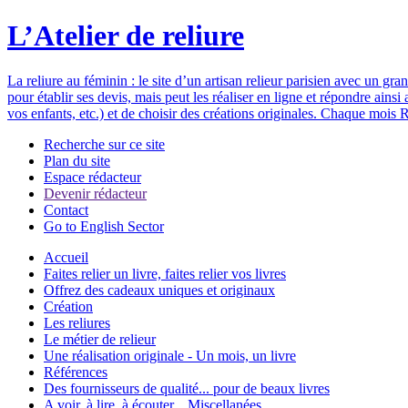
L’Atelier de reliure
La reliure au féminin : le site d’un artisan relieur parisien avec un gr
pour établir ses devis, mais peut les réaliser en ligne et répondre ain
vos enfants, etc.) et de choisir des créations originales. Chaque mois R
Recherche sur ce site
Plan du site
Espace rédacteur
Devenir rédacteur
Contact
Go to English Sector
Accueil
Faites relier un livre, faites relier vos livres
Offrez des cadeaux uniques et originaux
Création
Les reliures
Le métier de relieur
Une réalisation originale - Un mois, un livre
Références
Des fournisseurs de qualité... pour de beaux livres
A voir, à lire, à écouter... Miscellanées