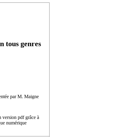
n tous genres
mentée par M. Maigne
n version pdf grâce à
èque numérique