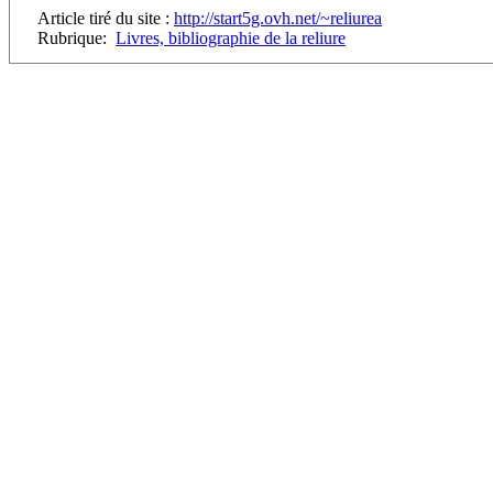
Article tiré du site :
http://start5g.ovh.net/~reliurea
Rubrique:
Livres, bibliographie de la reliure