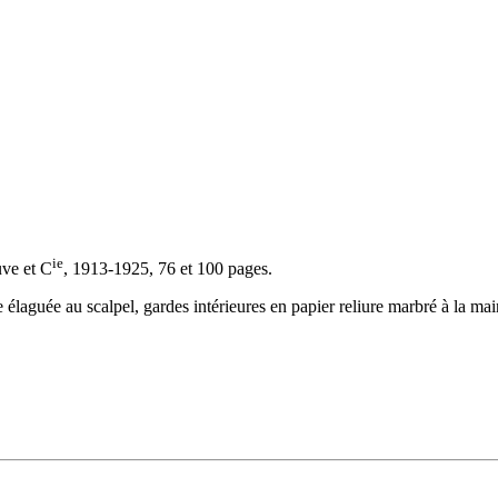
ie
uve et C
, 1913-1925, 76 et 100 pages.
laguée au scalpel, gardes intérieures en papier reliure marbré à la main 