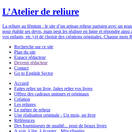
L’Atelier de reliure
La reliure au féminin : le site d’un artisan relieur parisien avec un gr
pour établir ses devis, mais peut les réaliser en ligne et répondre ain
vos enfants, etc.) et de choisir des créations originales. Chaque mois R
Recherche sur ce site
Plan du site
Espace rédacteur
Devenir rédacteur
Contact
Go to English Sector
Accueil
Faites relier un livre, faites relier vos livres
Offrez des cadeaux uniques et originaux
Création
Les reliures
Le métier de relieur
Une réalisation originale - Un mois, un livre
Références
Des fournisseurs de qualité... pour de beaux livres
A voir, à lire, à écouter... Miscellanées