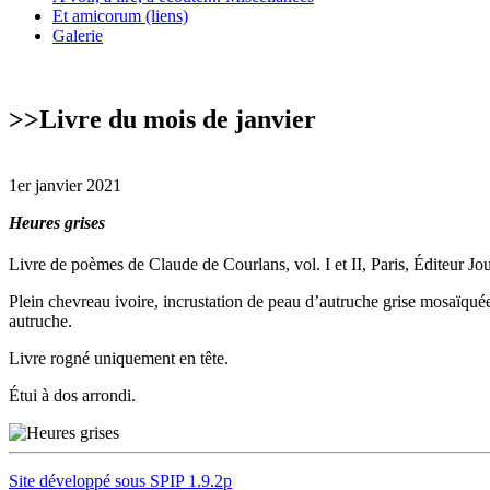
Et amicorum (liens)
Galerie
>>
Livre du mois de janvier
1er janvier 2021
Heures grises
Livre de poèmes de Claude de Courlans, vol. I et II, Paris, Éditeur Jo
Plein chevreau ivoire, incrustation de peau d’autruche grise mosaïquée é
autruche.
Livre rogné uniquement en tête.
Étui à dos arrondi.
Site développé sous SPIP 1.9.2p