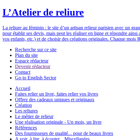
L’Atelier de reliure
La reliure au féminin : le site d’un artisan relieur parisien avec un gr
pour établir ses devis, mais peut les réaliser en ligne et répondre ain
vos enfants, etc.) et de choisir des créations originales. Chaque mois R
Recherche sur ce site
Plan du site
Espace rédacteur
Devenir rédacteur
Contact
Go to English Sector
Accueil
Faites relier un livre, faites relier vos livres
Offrez des cadeaux uniques et originaux
Création
Les reliures
Le métier de relieur
Une réalisation originale - Un mois, un livre
Références
Des fournisseurs de qualité... pour de beaux livres
A voir, à lire, à écouter... Miscellanées