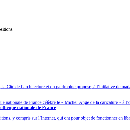
sitions
la Cité de l’architecture et du patrimoine propose, à l’initiative de ma
ue nationale de France célèbre le « Michel-Ange de la caricature » à l’o
bliothèque nationale de France
tions, y compris sur l’Internet, qui ont pour objet de fonctionner en libre-