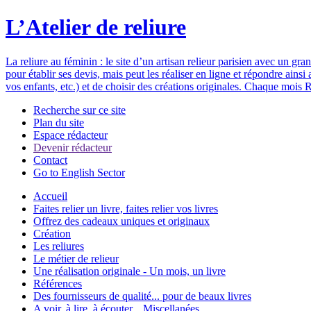
L’Atelier de reliure
La reliure au féminin : le site d’un artisan relieur parisien avec un gr
pour établir ses devis, mais peut les réaliser en ligne et répondre ain
vos enfants, etc.) et de choisir des créations originales. Chaque mois R
Recherche sur ce site
Plan du site
Espace rédacteur
Devenir rédacteur
Contact
Go to English Sector
Accueil
Faites relier un livre, faites relier vos livres
Offrez des cadeaux uniques et originaux
Création
Les reliures
Le métier de relieur
Une réalisation originale - Un mois, un livre
Références
Des fournisseurs de qualité... pour de beaux livres
A voir, à lire, à écouter... Miscellanées