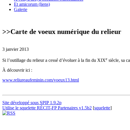
Et amicorum (liens)
Galerie
>>
Carte de voeux numérique du relieur
3 janvier 2013
e
Si l’outillage du relieur a cessé d’évoluer à la fin du XIX
siècle, sa c
À découvrir ici :
www.reliureaufeminin.com/voeux13.html
Site développé sous SPIP 1.9.2p
Utilise le squelette RÉCIT-FP Partenaires v1.5b2
[
squelette
]