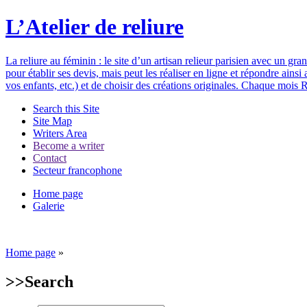
L’Atelier de reliure
La reliure au féminin : le site d’un artisan relieur parisien avec un gr
pour établir ses devis, mais peut les réaliser en ligne et répondre ain
vos enfants, etc.) et de choisir des créations originales. Chaque mois R
Search this Site
Site Map
Writers Area
Become a writer
Contact
Secteur francophone
Home page
Galerie
Home page
»
>>
Search