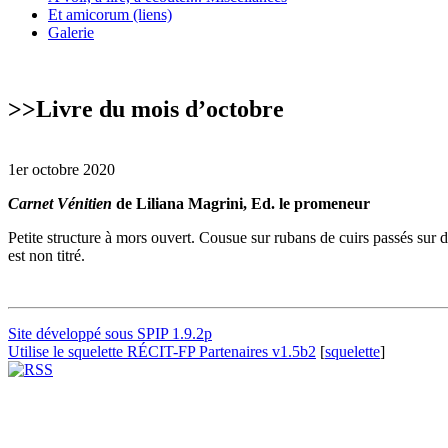
Et amicorum (liens)
Galerie
>>
Livre du mois d’octobre
1er octobre 2020
Carnet Vénitien
de Liliana Magrini, Ed. le promeneur
Petite structure à mors ouvert. Cousue sur rubans de cuirs passés sur
est non titré.
Site développé sous SPIP 1.9.2p
Utilise le squelette RÉCIT-FP Partenaires v1.5b2
[
squelette
]