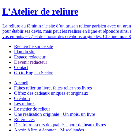
L’Atelier de reliure
La reliure au féminin : le site d’un artisan relieur parisien avec un gr
pour établir ses devis, mais peut les réaliser en ligne et répondre ain
vos enfants, etc.) et de choisir des créations originales. Chaque mois R
Recherche sur ce site
Plan du site
Espace rédacteur
Devenir rédacteur
Contact
Go to English Sector
Accueil
Faites relier un livre, faites relier vos livres
Offrez des cadeaux uniques et originaux
Création
Les reliures
Le métier de relieur
Une réalisation originale - Un mois, un livre
Références
Des fournisseurs de qualité... pour de beaux livres
A voir, à lire, à écouter... Miscellanées