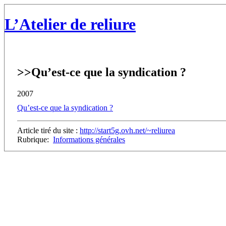
L’Atelier de reliure
>>
Qu’est-ce que la syndication ?
2007
Qu’est-ce que la syndication ?
Article tiré du site :
http://start5g.ovh.net/~reliurea
Rubrique:
Informations générales