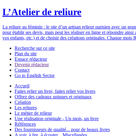
L’Atelier de reliure
La reliure au féminin : le site d’un artisan relieur parisien avec un gr
pour établir ses devis, mais peut les réaliser en ligne et répondre ain
vos enfants, etc.) et de choisir des créations originales. Chaque mois R
Recherche sur ce site
Plan du site
Espace rédacteur
Devenir rédacteur
Contact
Go to English Sector
Accueil
Faites relier un livre, faites relier vos livres
Offrez des cadeaux uniques et originaux
Création
Les reliures
Le métier de relieur
Une réalisation originale - Un mois, un livre
Références
Des fournisseurs de qualité... pour de beaux livres
A voir, à lire, à écouter... Miscellanées