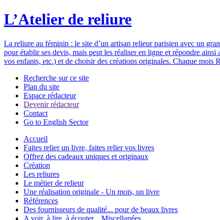
L’Atelier de reliure
La reliure au féminin : le site d’un artisan relieur parisien avec un gr
pour établir ses devis, mais peut les réaliser en ligne et répondre ain
vos enfants, etc.) et de choisir des créations originales. Chaque mois R
Recherche sur ce site
Plan du site
Espace rédacteur
Devenir rédacteur
Contact
Go to English Sector
Accueil
Faites relier un livre, faites relier vos livres
Offrez des cadeaux uniques et originaux
Création
Les reliures
Le métier de relieur
Une réalisation originale - Un mois, un livre
Références
Des fournisseurs de qualité... pour de beaux livres
A voir, à lire, à écouter... Miscellanées